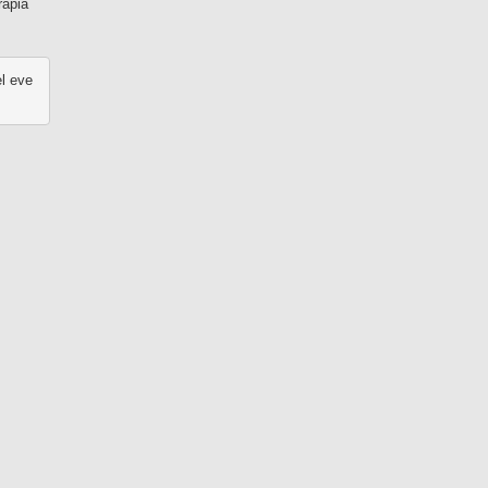
rapia
el eve