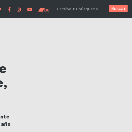
s
e
e,
ente
e año