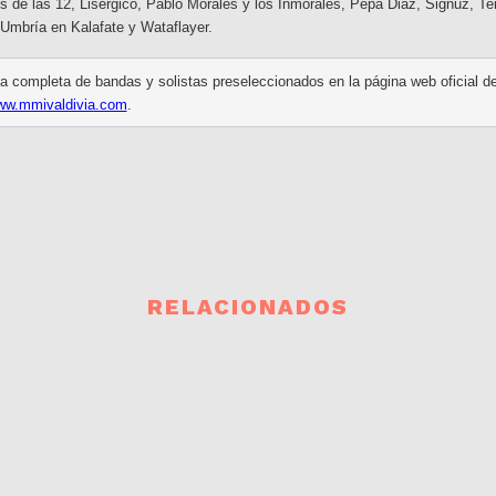
s de las 12, Lisergico, Pablo Morales y los Inmorales, Pepa Diaz, Signuz, Te
 Umbría en Kalafate y Wataflayer.
ta completa de bandas y solistas preseleccionados en la página web oficial d
w.mmivaldivia.com
.
RELACIONADOS
PRÓXIMOS EVENTOS