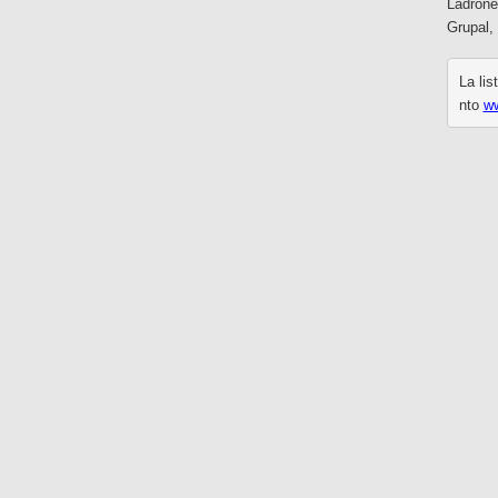
Ladrone
Grupal,
La lis
nto
ww