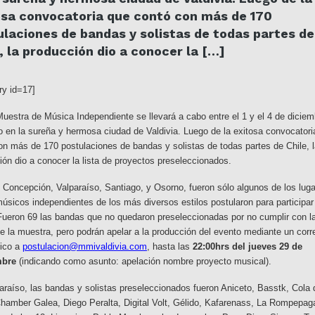
osa convocatoria que contó con más de 170
ulaciones de bandas y solistas de todas partes de
, la producción dio a conocer la […]
ry id=17]
Muestra de Música Independiente se llevará a cabo entre el 1 y el 4 de diciem
o en la sureña y hermosa ciudad de Valdivia.
Luego de la exitosa convocatori
on más de 170 postulaciones de bandas y solistas de todas partes de Chile, 
ión dio a conocer la lista de proyectos preseleccionados.
, Concepción, Valparaíso, Santiago, y Osorno, fueron sólo algunos de los lug
úsicos independientes de los más diversos estilos postularon para participar
Fueron
69 las bandas que no quedaron preseleccionadas por no cumplir con l
e la muestra, pero podrán apelar a la producción del evento mediante un corr
nico a
postulacion@mmivaldivia.com
, hasta las
22:00hrs del jueves 29 de
mbre
(indicando como asunto: apelación nombre proyecto musical).
araíso, las bandas y solistas preseleccionados fueron Aniceto, Basstk, Cola 
Chamber Galea, Diego Peralta, Digital Volt, Gélido, Kafarenass, La Rompepag