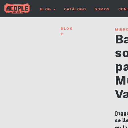
BLOG
CATÁLOGO
SOMOS
CON
BLOG
MIÉRC
B
s
p
M
Va
[ngg
se ll
en la