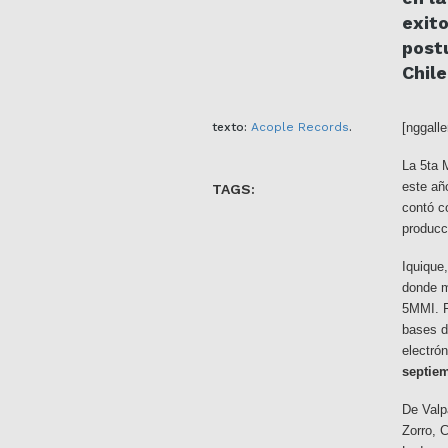
exit
post
Chile
texto:
Acople Records
.
[nggalle
La 5ta 
este añ
TAGS:
contó c
producc
Iquique
donde m
5MMI. 
bases d
electró
septie
De Valp
Zorro, 