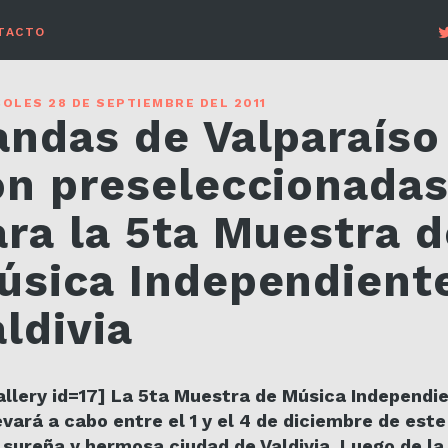
TACTO
OLES 28 DE SEPTIEMBRE DEL 2011
andas de Valparaíso
on preseleccionada
ara la 5ta Muestra d
úsica Independient
ldivia
allery id=17] La 5ta Muestra de Música Independi
evará a cabo entre el 1 y el 4 de diciembre de est
 sureña y hermosa ciudad de Valdivia. Luego de la