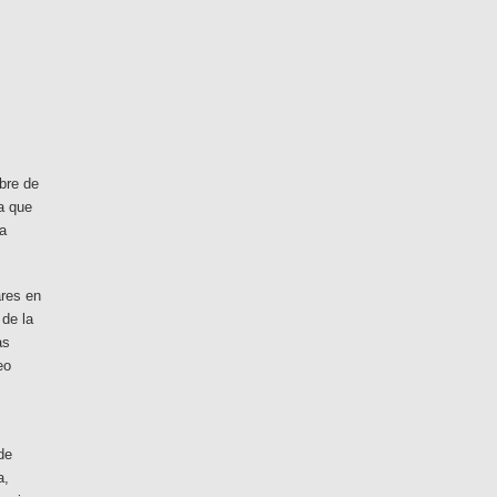
bre de
a que
la
ares en
 de la
as
eo
de
a,