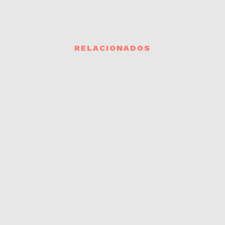
RELACIONADOS
PRÓXIMOS EVENTOS
SUSCRÍBETE AL NEWSLETTER
Acople Records 2026 / Valparaíso, Chile /
contacto@acoplerecords.com