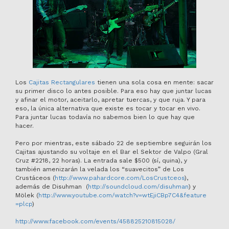
Los
Cajitas Rectangulares
tienen una sola cosa en mente: sacar
su primer disco lo antes posible. Para eso hay que juntar lucas
y afinar el motor, aceitarlo, apretar tuercas, y que ruja. Y para
eso, la única alternativa que existe es tocar y tocar en vivo.
Para juntar lucas todavía no sabemos bien lo que hay que
hacer.
Pero por mientras, este sábado 22 de septiembre seguirán los
Cajitas ajustando su voltaje en el Bar el Sektor de Valpo (Gral
Cruz #2218, 22 horas). La entrada sale $500 (sí, quina), y
también amenizarán la velada los “suavecitos” de Los
Crustáceos (
http://www.pahardcore.com/
LosCrustceos
),
además de Disuhman (
http://soundcloud.com/
disuhman
) y
Mölek (
http://www.youtube.com/
watch?v=wtEjiCBp7C4&feature
=plcp
)
http://www.facebook.com/events/458825210815028/