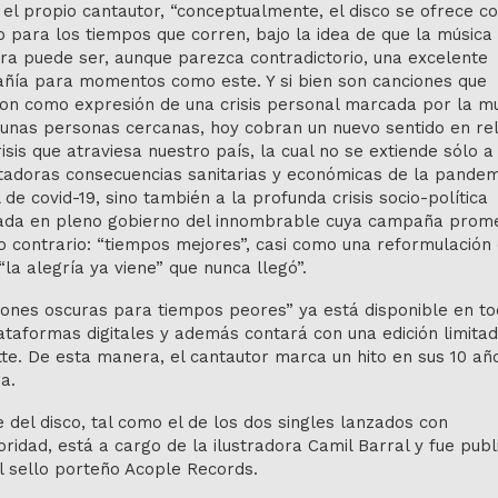
el propio cantautor, “conceptualmente, el disco se ofrece c
o para los tiempos que corren, bajo la idea de que la música 
ra puede ser, aunque parezca contradictorio, una excelente
ñía para momentos como este. Y si bien son canciones que
ron como expresión de una crisis personal marcada por la m
gunas personas cercanas, hoy cobran un nuevo sentido en re
risis que atraviesa nuestro país, la cual no se extiende sólo a
tadoras consecuencias sanitarias y económicas de la pandem
 de covid-19, sino también a la profunda crisis socio-política
ada en pleno gobierno del innombrable cuya campaña prome
o contrario: “tiempos mejores”, casi como una reformulación
“la alegría ya viene” que nunca llegó”.
iones oscuras para tiempos peores” ya está disponible en t
ataformas digitales y además contará con una edición limita
te. De esta manera, el cantautor marca un hito en sus 10 añ
a.
e del disco, tal como el de los dos singles lanzados con
oridad, está a cargo de la ilustradora Camil Barral y fue pub
l sello porteño Acople Records.