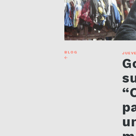
BLOG
JUEVE
G
s
“
p
u