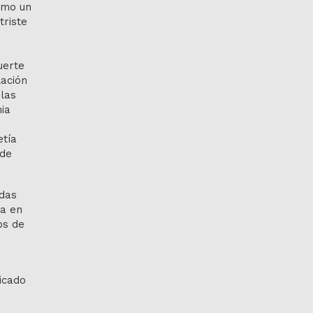
omo un
triste
uerte
lación
 las
ia
tía
 de
odas
da en
os de
licado