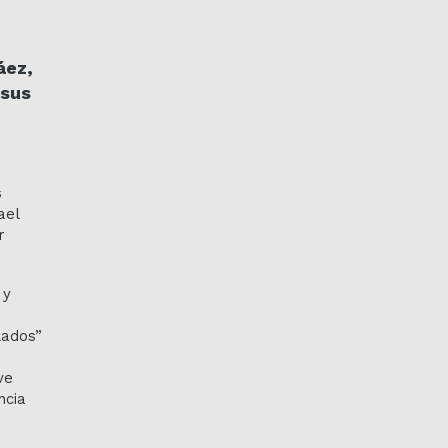
e
áez,
 sus
s
ael
r
 y
lados”
ve
ncia