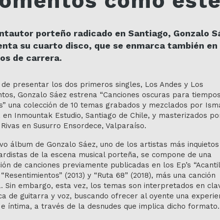
omentos como est
antautor porteño radicado en Santiago, Gonzalo S
enta su cuarto disco, que se enmarca también en
os de carrera.
de presentar los dos primeros singles, Los Andes y Los
tos, Gonzalo Sáez estrena “Canciones oscuras para tiempo
s” una colección de 10 temas grabados y mezclados por Ism
 en Inmountak Estudio, Santiago de Chile, y masterizados po
Rivas en Susurro Ensordece, Valparaíso.
vo álbum de Gonzalo Sáez, uno de los artistas más inquietos
ardistas de la escena musical porteña, se compone de una
ión de canciones previamente publicadas en los Ep’s “Acanti
, “Resentimientos” (2013) y “Ruta 68” (2018), más una canción
a. Sin embargo, esta vez, los temas son interpretados en cla
ca de guitarra y voz, buscando ofrecer al oyente una experie
 e íntima, a través de la desnudes que implica dicho formato.