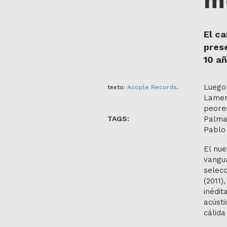
m
El c
pres
10 añ
Luego 
texto:
Acople Records
.
Lamen
peore
TAGS:
Palma
Pablo 
El nue
vangu
selecc
(2011)
inédit
acústi
cálida