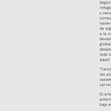
Según 
refugi
u oscu
compa
nacie
de al
a la c
devas
global
desat
todo l
aquel 
“Canc
las pl
casset
carrer
El art
anteri
bajo e