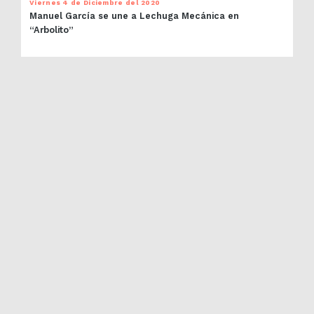
Viernes 4 de Diciembre del 2020
Manuel García se une a Lechuga Mecánica en
“Arbolito”
PRÓXIMOS EVENTOS
SUSCRÍBETE AL NEWSLETTER
Acople Records 2026 / Valparaíso, Chile /
contacto@acoplerecords.com