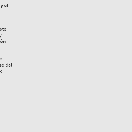
y el
ste
y
ión
e
se del
ro