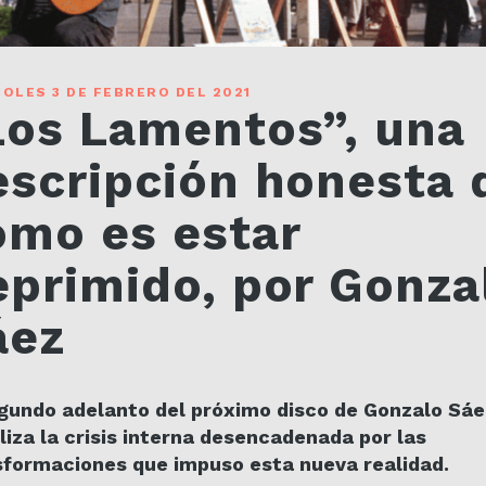
OLES 3 DE FEBRERO DEL 2021
Los Lamentos”, una
escripción honesta 
ómo es estar
eprimido, por Gonza
áez
egundo adelanto del próximo disco de Gonzalo Sáe
iliza la crisis interna desencadenada por las
sformaciones que impuso esta nueva realidad.