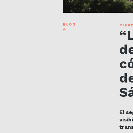
BLOG
MIÉRC
“
d
c
d
S
El s
visib
tran