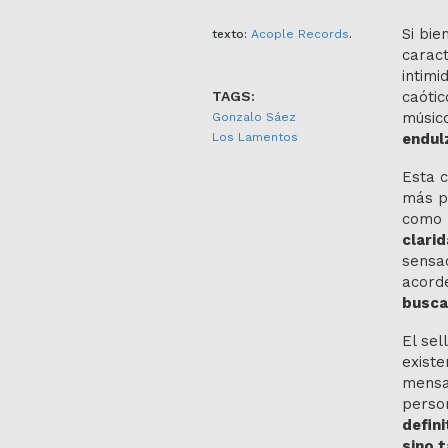
Si bie
texto:
Acople Records
.
caract
intimi
TAGS:
caótic
músic
Gonzalo Sáez
Los Lamentos
endul
Esta c
más p
como 
clarid
sensac
acord
buscan
El sel
existe
mensaj
person
defini
sino 