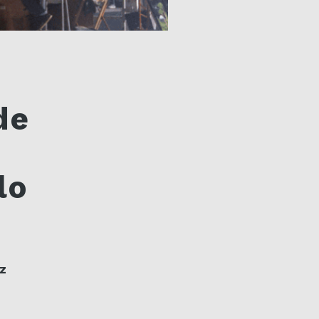
de
lo
z