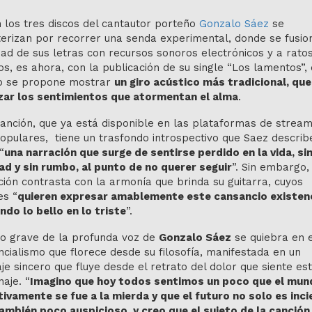
n los tres discos del cantautor porteño
Gonzalo Sáez
se
erizan por recorrer una senda experimental, donde se fusio
dad de sus letras con recursos sonoros electrónicos y a rato
os, es ahora, con la publicación de su single “Los lamentos”, 
o se propone mostrar
un giro acústico más tradicional, que
zar los sentimientos que atormentan el alma
.
anción, que ya está disponible en las plataformas de stream
opulares, tiene un trasfondo introspectivo que Saez describ
“
una narración que surge de sentirse perdido en la vida, si
ad y sin rumbo, al punto de no querer seguir
”. Sin embargo,
ión contrasta con la armonía que brinda su guitarra, cuyos
es “
quieren expresar amablemente este cansancio existenc
do lo bello en lo triste
”.
lo grave de la profunda voz de
Gonzalo Sáez
se quiebra en e
ncialismo que florece desde su filosofía, manifestada en un
e sincero que fluye desde el retrato del dolor que siente es
aje. “
Imagino que hoy todos sentimos un poco que el mun
tivamente se fue a la mierda y que el futuro no solo es inci
también poco auspicioso, y creo que el sujeto de la canción