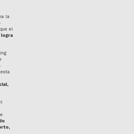
na la
s
que el
 logra
ing
e
n
 esta
ial,
l
te
do
erto,