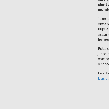
siente
mundo
“
Los 
entien
flujo 
oscuri
hones
Esta c
junto 
compos
direct
Los L
Music