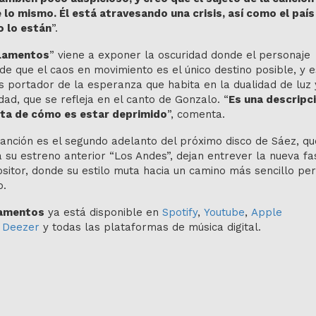
 lo mismo. Él está atravesando una crisis, así como el país 
 lo están
”.
Lamentos
” viene a exponer la oscuridad donde el personaje
de que el caos en movimiento es el único destino posible, y e
es portador de la esperanza que habita en la dualidad de luz 
dad, que se refleja en el canto de Gonzalo. “
Es una descripc
ta de cómo es estar deprimido
”, comenta.
anción es el segundo adelanto del próximo disco de Sáez, qu
a su estreno anterior “Los Andes”, dejan entrever la nueva fa
itor, donde su estilo muta hacia un camino más sencillo pe
o.
amentos
ya está disponible en
Spotify
,
Youtube
,
Apple
,
Deezer
y todas las plataformas de música digital.