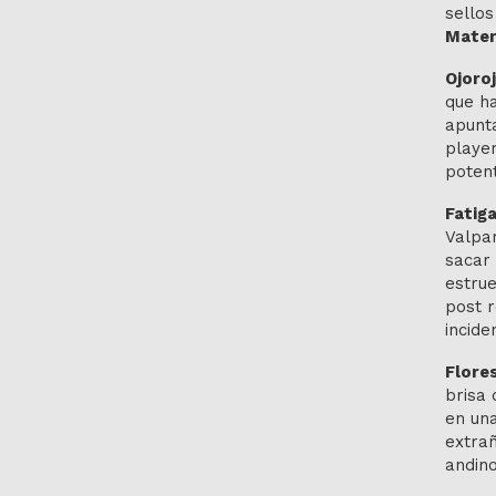
sellos
Mater
Ojoro
que ha
apunta
playe
potent
Fatig
Valpar
sacar 
estrue
post r
incide
Flore
brisa 
en una
extrañ
andino