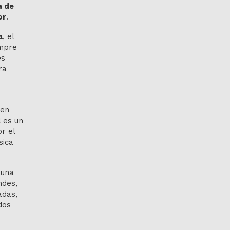
a de
or
.
a
, el
empre
es
ra
den
 es un
r el
sica
 una
ndes,
adas,
dos