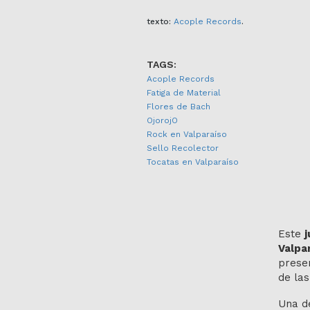
texto:
Acople Records
.
TAGS:
Acople Records
Fatiga de Material
Flores de Bach
OjorojO
Rock en Valparaíso
Sello Recolector
Tocatas en Valparaíso
Este
j
Valpa
presen
de las
Una de