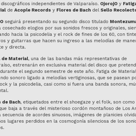
 discográficos independientes de Valparaíso.
OjorojO
y
Fatig
ial
de
Acople Records
y
Flores de Bach
del
Sello Recolect
jO
seguirá presentando su segundo disco titulado
Montezum
 cosechado elogios por sus sonidos frescos y originales, si
ndo hacia la psicodelia y el rock de fines de los 60, con tint
ros y guitarras que hacen su ingreso a las melodías de mane
e y directa.
a de Material
, una de las bandas más representativas de
aíso, estrenarán en exclusiva material del disco que preten
durante el segundo semestre de este año. Fatiga de Material
ndo sonoro ligado a melodías vertiginosas, que se pasean po
ock y la psicodelia, casi como si fuera una banda sonora, mú
ntal.
s de Bach
, etiquetados entre el shoegaze y el folk, son como
que baja a través del misterioso cordón montañoso de Los A
 secuencia de acordes sinuosos, imágenes de planicies olvid
os lugares perdidos en la cosmogonía silenciosa de los soni
s.