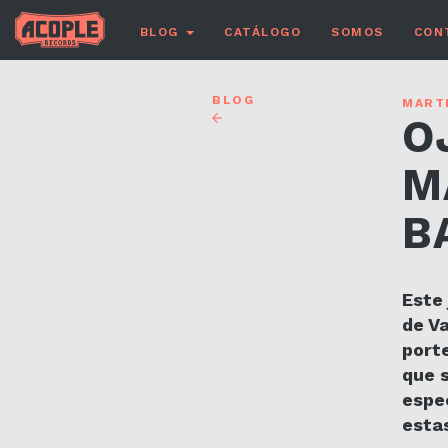
BLOG
CATÁLOGO
SOMOS
CON
BLOG
MARTE
O
M
B
Este 
de Va
port
que 
espec
esta