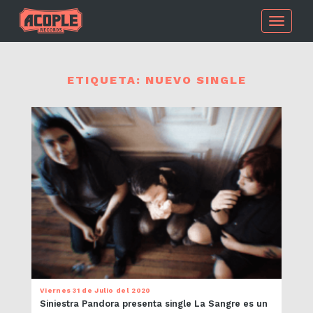
Toggle
navigati
ETIQUETA:
NUEVO SINGLE
Viernes 31 de Julio del 2020
Siniestra Pandora presenta single La Sangre es un