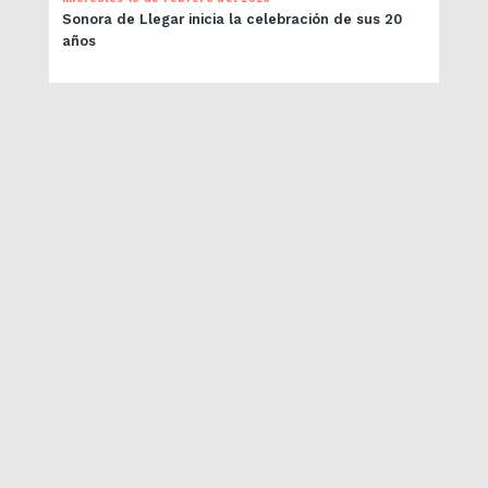
Sonora de Llegar inicia la celebración de sus 20
años
PRÓXIMOS EVENTOS
SUSCRÍBETE AL NEWSLETTER
Acople Records 2026 / Valparaíso, Chile /
contacto@acoplerecords.com