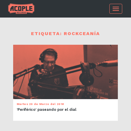
Toggle
navigati
ETIQUETA:
ROCKCEANÍA
Martes 20 de Marzo del 2018
‘Periférico’ paseando por el dial