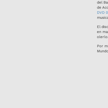
del Ba
de Ac
DVD 0
music
El dis
en man
olerlo
Por mi
Mundo