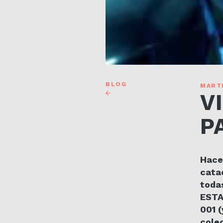
BLOG
MARTE
V
P
Hace 
cata
toda
ESTA
001 (
cole