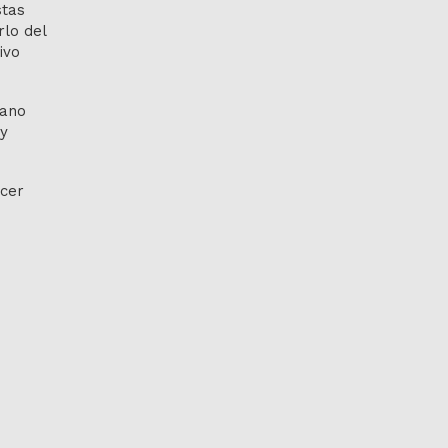
stas
lo del
ivo
mano
 y
rcer