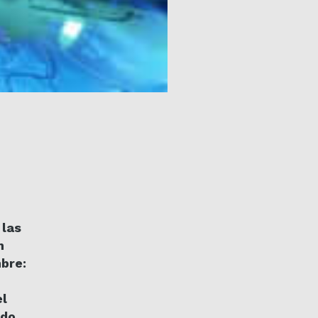
 las
n
bre:
el
ido