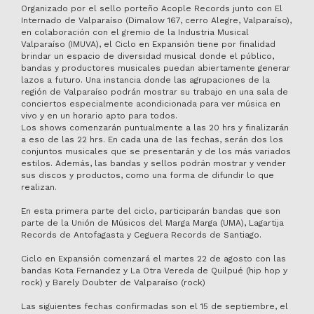
Organizado por el sello porteño Acople Records junto con El
Internado de Valparaíso (Dimalow 167, cerro Alegre, Valparaíso),
en colaboración con el gremio de la Industria Musical
Valparaíso (IMUVA), el Ciclo en Expansión tiene por finalidad
brindar un espacio de diversidad musical donde el público,
bandas y productores musicales puedan abiertamente generar
lazos a futuro. Una instancia donde las agrupaciones de la
región de Valparaíso podrán mostrar su trabajo en una sala de
conciertos especialmente acondicionada para ver música en
vivo y en un horario apto para todos.
Los shows comenzarán puntualmente a las 20 hrs y finalizarán
a eso de las 22 hrs. En cada una de las fechas, serán dos los
conjuntos musicales que se presentarán y de los más variados
estilos. Además, las bandas y sellos podrán mostrar y vender
sus discos y productos, como una forma de difundir lo que
realizan.
En esta primera parte del ciclo, participarán bandas que son
parte de la Unión de Músicos del Marga Marga (UMA), Lagartija
Records de Antofagasta y Ceguera Records de Santiago.
Ciclo en Expansión comenzará el martes 22 de agosto con las
bandas Kota Fernandez y La Otra Vereda de Quilpué (hip hop y
rock) y Barely Doubter de Valparaíso (rock)
Las siguientes fechas confirmadas son el 15 de septiembre, el