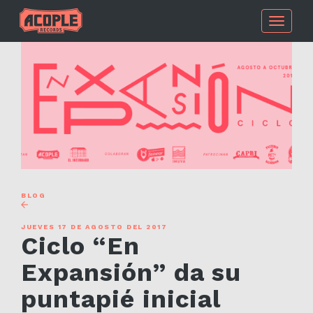
Toggle
navigati
BLOG
JUEVES 17 DE AGOSTO DEL 2017
Ciclo “En
Expansión” da su
puntapié inicial