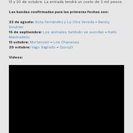
13 y 20 de octubre. La entrada tendrá un costo de 2 mil pesos.
Las bandas confirmadas para las primeras fechas son:
22 de agosto:
Kota Fernández
y La Otra Vereda
–
Barely
Doubter
15 de septiembre:
Los animales también se suicidan
–
Kahli
Mantradelic
13 octubre:
Mortenzen
–
Los Chanwues
20 octubre:
Vago Sagrado
–
OjorojO
Videos: