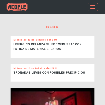
Toggle
navigati
BLOG
Miércoles 26 de Octubre del 2011
LISERGICO RELANZA SU EP “MEDUSSA” CON
FATIGA DE MATERIAL E ICARUS
Miércoles 12 de Octubre del 2011
TRONADAS LEVES CON POSIBLES PRECIPICIOS